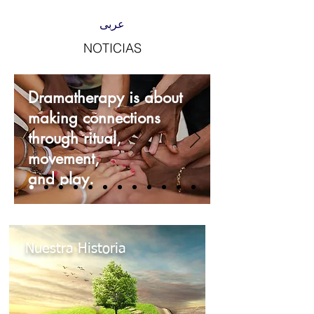
عربى
NOTICIAS
Dramatherapy is about
making connections
through ritual,
movement,
and play.
Nuestra Historia